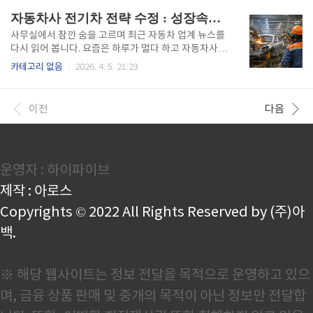
보고 있는데 특히 요즘 같은 불황기는 필수적입니다. ..
결국 저희 같은 소재 공급사에도 고스란히 닿아올 것입니다.가전업계가 직
자동차사 전기차 전략 수정 : 성장속도, 포트폴리오, 철강수요
격탄을 맞은 이유제가 이 소식을 처음 접했을 때 가장 먼저 든 생각은 "배
보다 배꼽이 더 크겠다"는 것이었습니다. 세탁기, 냉장고, 건조기 같은 대
사무실에서 잠깐 숨을 고르며 최근 자동차 업계 뉴스를
형 가전은 외장 패널과 내부 구조재에 철강재를 상당량 사용합니다. 업계
다시 읽어 봅니다. 요즘은 하루가 멀다 하고 자동차사에
에 따르면 일부 제품은 철강 사용 비중이 전체 소재의 20~..
서 전략 수정 이야기가 나옵니다. 특히 Stellantis, Ho
카테고리 없음
2026. 4. 5. 21:23
nda, 그리고 S&P Global Mobility 등의 자동차 산업
전망을 함께 보고 있으면 앞으로 중동전쟁, 관세 등과
맞물려서 자동차사들의 전략이 변화되는 것을 알 수 있
이전
다음
습니다.저희 회사는 자동차용 강판 생산 제철소로 잘 알
려져 있습니다. 그래서 자동차 산업의 변화는 저에게 단
순한 기사가 아닙니다. 곧바로 어떤 제품을 생산할지에
대한 결정으로 이어집니다. 1. 전기차 EV 성장속도 둔화
운영자 : 하이파이브
최근 Stellantis는 2030년 100% 전기차 목표를 철회
했고, Honda 역시 전동화 전략 재검토와 함께 손실을
제작 : 아로스
반영..
Copyrights © 2022 All Rights Reserved by (주)아
백.
※ 해당 웹사이트는 정보 전달을 목적으로 운영하고 있으
며, 금융 상품 판매 및 중개의 목적이 아닌 정보만 전달합