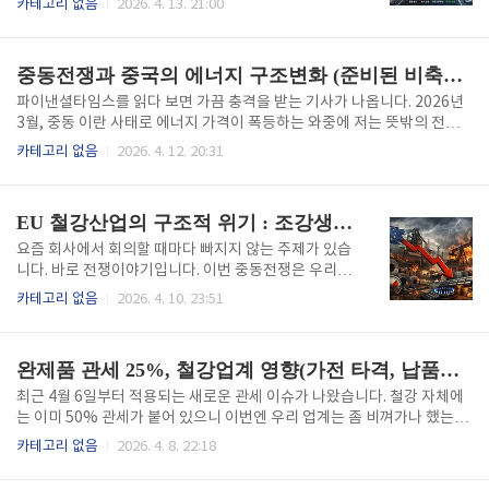
카테고리 없음
2026. 4. 13. 21:00
왔고, 저도 조만간 차를 바꾸면 무조건 전기차 사야겠다
는 말을 자연스럽게 내뱉었습니다. 제 차가 올해로 10
년째인데, 다음 차는 이미 마음속으로 결정이 난 셈입니
중동전쟁과 중국의 에너지 구조변화 (준비된 비축유, 에너지 다변화)
다. 그 흐름이 저만의 것이 아니라는 데이터가 지금 계
속 쌓이고 있습니다.한국 전기차 침투율 28% 의미한국
파이낸셜타임스를 읽다 보면 가끔 충격을 받는 기사가 나옵니다. 2026년
의 전기차 침투율(EV Penetration Rate)이 2026년
3월, 중동 이란 사태로 에너지 가격이 폭등하는 와중에 저는 뜻밖의 전문
2월 기준 28.2%를 기록했다는 수치가 나왔습니다. 여
집단의 의견을 듣게 됩니다. 세계 최대 원유 수입국 중 하나인 중국이 오히
카테고리 없음
2026. 4. 12. 20:31
기서 침투율이란 전체 신차 판매량 중 전기차가 차지하
려 이번 위기에서 실질적 피해를 거의 받지 않는다는 내용이었고, 요즘 같
는 비율을 말합니다. 10%도 안 된다고 알고 있었던 분
은 에너지 대란 사태에 이게 무슨 말인지 의아했습니다.비축유와 에너지
들이라면 이 숫자가 믿기지 않을 수도 있습니다. 사실
안보, 중국의 대비중동전쟁으로 호르무즈 해협(Strait of Hormuz)이 막
EU 철강산업의 구조적 위기 : 조강생산 최저, 수입산 증가, 변동성
전기..
혔다는 소식이 들렸을 때, 저를 포함한 많은 사람들이 중국도 우리처럼 당
연히 에너지 공급망 부족으로 타격이 있을 거라고 생각했습니다. 왜냐면
요즘 회사에서 회의할 때마다 빠지지 않는 주제가 있습
분쟁 이전 기준으로 세계 석유 수출량의 약 20%가 이 해협을 통과했고, 중
니다. 바로 전쟁이야기입니다. 이번 중동전쟁은 우리나
국은 전체 석유 수입의 약 3분의 1, 가스의 약 25%..
라뿐만이 아니라 전 세계 나라의 산업 전반적으로 악영
카테고리 없음
2026. 4. 10. 23:51
향을 미치고 있습니다. 특히 최근 유럽에서는 철강에 대
한 위기에 대해 심각성을 인식 중이라고 전해 들었습니
다. 저도 철강업에 몸담고 있다 보니 남의 나라 얘기로
완제품 관세 25%, 철강업계 영향(가전 타격, 납품단가, 공급망 재편)
만 들리지 않았습니다. 유럽의 조강 생산이 역사적 최저
수준으로 떨어지는 동시에 수입 점유율은 사상 최고를
최근 4월 6일부터 적용되는 새로운 관세 이슈가 나왔습니다. 철강 자체에
찍었다는 소식은 우리 국내 철강업계도 결코 남의 일이
는 이미 50% 관세가 붙어 있으니 이번엔 우리 업계는 좀 비껴가나 했는데,
아닙니다. EU 조강생산, 왜 역사적 최저인가유럽철강
들여다볼수록 안심할 수 있는 상황이 아니었습니다. 4월 6일부터 시행된
카테고리 없음
2026. 4. 8. 22:18
협회(EUROFER)가 발표한 최신 보고서가 우리 회사
새 관세 체계는 금속 함량이 15%를 넘는 완제품 전체 가격에 25%를 부과
게시판에 공지 되었습니다. 저희는 이런 보고서를 자주
하는 방식으로, 가전업계를 정면으로 겨누고 있습니다. 그리고 그 여파는