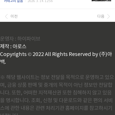
카테고리 없음
2026. 3. 14. 12:56
선시대 천 년간 우리 선조들이 어떻게 철을 만들고 발전
저도 마찬가지였습니다. 그런데 최근 산업사 강의를 접
시켰는지, 그리고 왜 우리는 근대 산업화 시기에 주도권
하면서 우리 철강산업의 시작이 일제시기로 거슬러 올
을 잃었는지 데이터와 현장 경험을 바탕으로 정리해 보
라간다는 사실을 알게 되었습니다. 1917년 미쓰비시가
이전
다음
겠습니다.고려시대 철소와 ..
황해도에 세운 겸이포제철소가 한국 최초의 근대식 제
철소였습니다. 일본의 필요에 의해 세워진 식민지형 제
철소였지만, 이것이 우리 철강산업의 출발점이었다는
사실이 새롭기도 했습니다. 일제시기 철강산업의 식민
운영자 : 하이파이브
성과 근대성우리나라 철강산업의 역사를 제대로 이해
하려면 일제시기부터 살펴봐야 한다는 생각이 듭니다.
제작 : 아로스
1917년 황해도 송림면에 세워진 겸이포제철소는 일본
재벌 미쓰비시가 건설한 근대식 제철소..
Copyrights © 2022 All Rights Reserved by (주)아
백.
※ 해당 웹사이트는 정보 전달을 목적으로 운영하고 있으
며, 금융 상품 판매 및 중개의 목적이 아닌 정보만 전달합
니다. 또한, 어떠한 지적재산권 또한 침해하지 않고 있음
을 명시합니다. 조회, 신청 및 다운로드와 같은 편의 서비
스에 관한 내용은 관련 처리기관 홈페이지를 참고하시기