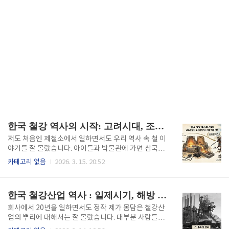
한국 철강 역사의 시작: 고려시대, 조선시대 철강
저도 처음엔 제철소에서 일하면서도 우리 역사 속 철 이
야기를 잘 몰랐습니다. 아이들과 박물관에 가면 삼국시
대부터 조선시대까지 철기 유물 사진이 즐비한데, 막상
카테고리 없음
2026. 3. 15. 20:52
설명해 주려니 막막했던 기억이 납니다. 막상 부모가 철
강 쪽 일을 하는데 설명하려니 우리랑 다르다는 생각을
했다는 게 부끄럽기까지 하더군요. 하동 화개장터에서
한국 철강산업 역사 : 일제시기, 해방 이후
아직도 쇠를 달궈 망치로 두드리는 대장장이 아저씨를
봤을 때, 제가 매일 보는 일관제철소의 거대한 용광로와
회사에서 20년을 일하면서도 정작 제가 몸담은 철강산
연속주조 설비가 결국 그 대장간과 본질은 같다는 사실
업의 뿌리에 대해서는 잘 몰랐습니다. 대부분 사람들이
이 새삼스럽게 느껴졌습니다. 지금부터 고려시대와 조
한국 철강산업 하면 1970년대 포항제철만 떠올리는데,