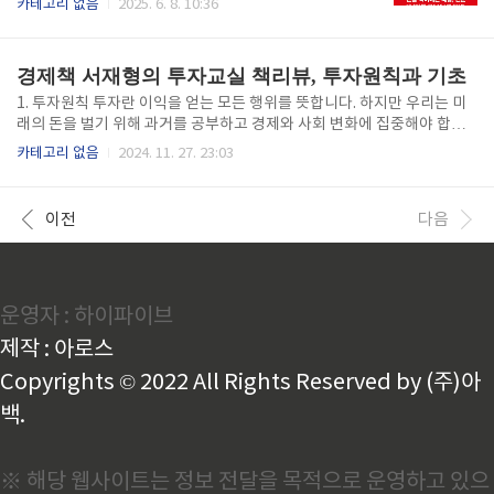
카테고리 없음
2025. 6. 8. 10:36
그 돈을 사용한 대가로 우리에게 이자를 준다. 이때도
물은 토머스 호닉입니다. 그는 2010년 말에 연준에서
마찬가지로 금리가 높을수록 받을 수 있는 이자는 많아
는 거의 반란자가 되어 있었습니다. 당시 은행시스템이
진다. 그래서 금리는 흔히 돈의 가격이라고..
보유하게 된 초과준비금이 2008년 위기 이전에 20억
경제책 서재형의 투자교실 책리뷰, 투자원칙과 기초
달러 수준에서 2010년 2월에는 약 1조 2000억 달러로
600배나 증가했고, 돈이 어마어마하게 불려진 지금은
1. 투자원칙 투자란 이익을 얻는 모든 행위를 뜻합니다. 하지만 우리는 미
호닉은 자산버블에 계속 반대표를 던지고 있었습니다.
래의 돈을 벌기 위해 과거를 공부하고 경제와 사회 변화에 집중해야 합니
당시 연준 의장 벤 버냉키는 2002년에 연준으로 왔고 2
다. 투자에는 8가지의 원칙이 있습니다. 첫째는 아는 것만 투자하는 것입니
카테고리 없음
2024. 11. 27. 23:03
006년에 의장이 되었으며, 글로벌 금융위기가 닥쳤을
다. 그 말은 깊이 있게 공부하고 투자하라는 것입니다. 두 번째 버는 것보다
때는 위기를 대응하면서 유명세를 타고 있었습니다. 그
잃지 않는 것이 중요합니다. 대다수는 매일 단타에만 집중하고 본업을 제
는 2010년 양적완화를 한번 더 ..
대로 하지 못하는 경우가 있습니다. 너무 큰 욕심보다는 안전하고 잃지 않
이전
다음
아야 합니다. 셋째는 시장을 존중해야 합니다. 언젠가는 꼭 이익을 내겠다
는 집착을 하다 보면 오히려 손실을 보는 경우가 많습니다. 대부분은 시장
의 판단을 존중하는 것이 증시에서 오래 살아남는 비결입니다. 넷째, 변화
와 시간에 기댄 투자를 하는 것입니다. 큰돈은 시간과 사람이..
운영자 : 하이파이브
제작 : 아로스
Copyrights © 2022 All Rights Reserved by (주)아
백.
※ 해당 웹사이트는 정보 전달을 목적으로 운영하고 있으