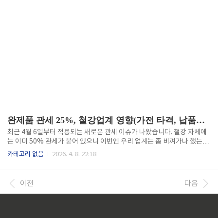
완제품 관세 25%, 철강업계 영향(가전 타격, 납품단가, 공급망 재편)
최근 4월 6일부터 적용되는 새로운 관세 이슈가 나왔습니다. 철강 자체에
는 이미 50% 관세가 붙어 있으니 이번엔 우리 업계는 좀 비껴가나 했는데,
들여다볼수록 안심할 수 있는 상황이 아니었습니다. 4월 6일부터 시행된
카테고리 없음
2026. 4. 8. 22:18
새 관세 체계는 금속 함량이 15%를 넘는 완제품 전체 가격에 25%를 부과
하는 방식으로, 가전업계를 정면으로 겨누고 있습니다. 그리고 그 여파는
결국 저희 같은 소재 공급사에도 고스란히 닿아올 것입니다.가전업계가 직
이전
다음
격탄을 맞은 이유제가 이 소식을 처음 접했을 때 가장 먼저 든 생각은 "배
보다 배꼽이 더 크겠다"는 것이었습니다. 세탁기, 냉장고, 건조기 같은 대
형 가전은 외장 패널과 내부 구조재에 철강재를 상당량 사용합니다. 업계
에 따르면 일부 제품은 철강 사용 비중이 전체 소재의 20~..