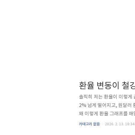
환율 변동이 철
솔직히 저는 환율이 이렇게 
2% 넘게 떨어지고, 원달러 
왜 이렇게 환율 그래프를 매
동이 단순한 숫자가 아니라 
카테고리 없음
2026. 2. 13. 18:34
블룸버그는 달러 패권의 균