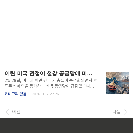
이란-미국 전쟁이 철강 공급망에 미치는 영향 : 철강 현장 분석
2월 28일, 미국과 이란 간 군사 충돌이 본격화되면서 호
르무즈 해협을 통과하는 선박 통행량이 급감했습니다.
이 해협은 전 세계 원유의 30%, LNG의 20%가 지나가
카테고리 없음
2026. 3. 5. 22:26
는 병목 구간인데요. 철강업에 종사하는 저로서는 뉴스
를 접하는 순간 간이 철렁 내려앉았습니다. 왜냐하면 이
란은 세계 2위 DRI(Direct Reduced Iron, 직접환원
이전
다음
철) 생산국이자 글로벌 반제품 교역의 11%를 차지하
는 핵심 공급처이기 때문입니다. 저는 철강업에 종사하
는 입장에서 이런 환경과 자원의 공급망이 변화하면 우
리의 원가와 수익성에 큰 영향을 준다는 사실을 너무 잘