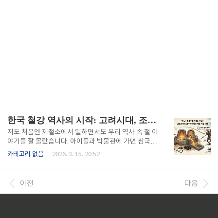
한국 철강 역사의 시작: 고려시대, 조선시대 철강
저도 처음엔 제철소에서 일하면서도 우리 역사 속 철 이
야기를 잘 몰랐습니다. 아이들과 박물관에 가면 삼국시
대부터 조선시대까지 철기 유물 사진이 즐비한데, 막상
카테고리 없음
2026. 3. 15. 20:52
설명해 주려니 막막했던 기억이 납니다. 막상 부모가 철
강 쪽 일을 하는데 설명하려니 우리랑 다르다는 생각을
했다는 게 부끄럽기까지 하더군요. 하동 화개장터에서
이전
다음
아직도 쇠를 달궈 망치로 두드리는 대장장이 아저씨를
봤을 때, 제가 매일 보는 일관제철소의 거대한 용광로와
연속주조 설비가 결국 그 대장간과 본질은 같다는 사실
이 새삼스럽게 느껴졌습니다. 지금부터 고려시대와 조